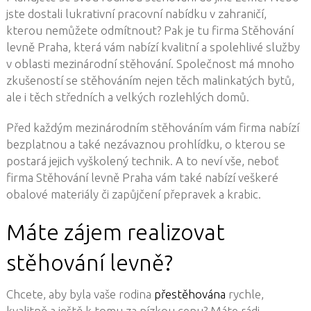
jste dostali lukrativní pracovní nabídku v zahraničí,
kterou nemůžete odmítnout? Pak je tu firma Stěhování
levně Praha, která vám nabízí kvalitní a spolehlivé služby
v oblasti mezinárodní stěhování. Společnost má mnoho
zkušeností se stěhováním nejen těch malinkatých bytů,
ale i těch středních a velkých rozlehlých domů.
Před každým mezinárodním stěhováním vám firma nabízí
bezplatnou a také nezávaznou prohlídku, o kterou se
postará jejich vyškolený technik. A to neví vše, neboť
firma Stěhování levně Praha vám také nabízí veškeré
obalové materiály či zapůjčení přepravek a krabic.
Máte zájem realizovat
stěhování levně?
Chcete, aby byla vaše rodina
přestěhována
rychle,
kvalitně a ještě k tomu za nízkou cenu? Máte rádi