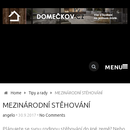
MENU
Home
Tipy a rady
MEZINÁRODNÍ STĚHOVÁNÍ
MEZINÁRODNÍ STĚHOVÁNÍ
angelo
•
30.9.2017
•
No Comments
Plánujete se svou rodinou stěhování do jiné země? Nebo