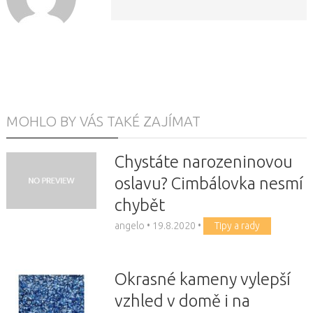
MOHLO BY VÁS TAKÉ ZAJÍMAT
Chystáte narozeninovou
oslavu? Cimbálovka nesmí
chybět
angelo
•
19.8.2020
•
Tipy a rady
Okrasné kameny vylepší
vzhled v domě i na