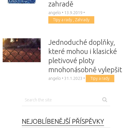
zahradě
angelo
•
13.9.2019
•
Tipy a rady
,
Zahrady
Jednoduché doplňky,
které mohou i klasické
pletivové ploty
mnohonásobně vylepšit
angelo
•
31.1.2023
•
Tipy a rady
NEJOBLÍBENĚJŠÍ PŘÍSPĚVKY