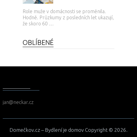
Role muže v domácnosti se proměnila.
Hodně. Průzkumy z posledních let ukazují,
že skoro 60 …
OBLÍBENÉ
KONTAKT
jan@neckar.cz
Domečkov.cz – Bydlení je domov
Copyright © 2026.