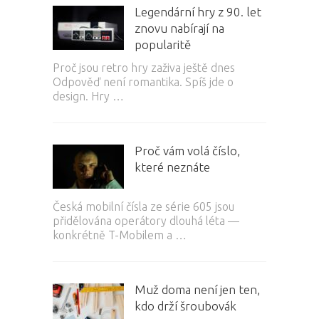
Legendární hry z 90. let
znovu nabírají na
popularitě
Proč jsou retro hry zaživa ještě dnes
Odpověď není romantika. Spíš jde o
design. Hry …
Proč vám volá číslo,
které neznáte
Česká mobilní čísla ze série 605 jsou
přidělována operátory dlouhá léta —
konkrétně T-Mobilem a …
Muž doma není jen ten,
kdo drží šroubovák