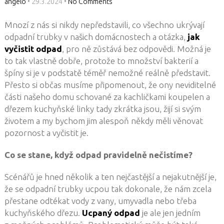
angelo
•
29.3.2024
•
No Comments
Mnozí z nás si nikdy nepředstavili, co všechno ukrývají
odpadní trubky v našich domácnostech a otázka,
jak
vyčistit odpad
, pro ně zůstává bez odpovědi. Možná je
to tak vlastně dobře, protože to množství bakterií a
špíny si je v podstatě téměř nemožné reálně představit.
Přesto si občas musíme připomenout, že ony neviditelné
části našeho domu schované za kachličkami koupelen a
dřezem kuchyňské linky tady zkrátka jsou, žijí si svým
životem a my bychom jim alespoň někdy měli věnovat
pozornost a vyčistit je.
Co se stane, když odpad pravidelně nečistíme?
Scénářů je hned několik a ten nejčastější a nejakutnější je,
že se odpadní trubky ucpou tak dokonale, že nám zcela
přestane odtékat vody z vany, umyvadla nebo třeba
kuchyňského dřezu.
Ucpaný odpad
je ale jen jedním