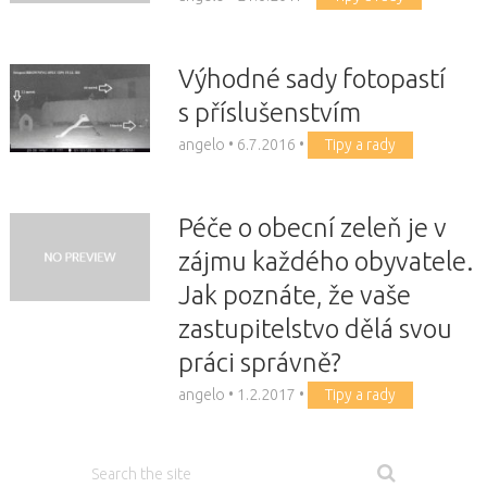
Výhodné sady fotopastí
s příslušenstvím
angelo
•
6.7.2016
•
Tipy a rady
Péče o obecní zeleň je v
zájmu každého obyvatele.
Jak poznáte, že vaše
zastupitelstvo dělá svou
práci správně?
angelo
•
1.2.2017
•
Tipy a rady