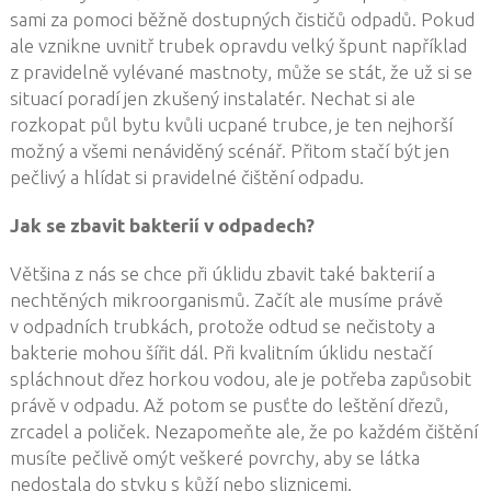
sami za pomoci běžně dostupných čističů odpadů. Pokud
ale vznikne uvnitř trubek opravdu velký špunt například
z pravidelně vylévané mastnoty, může se stát, že už si se
situací poradí jen zkušený instalatér. Nechat si ale
rozkopat půl bytu kvůli ucpané trubce, je ten nejhorší
možný a všemi nenáviděný scénář. Přitom stačí být jen
pečlivý a hlídat si pravidelné čištění odpadu.
Jak se zbavit bakterií v odpadech?
Většina z nás se chce při úklidu zbavit také bakterií a
nechtěných mikroorganismů. Začít ale musíme právě
v odpadních trubkách, protože odtud se nečistoty a
bakterie mohou šířit dál. Při kvalitním úklidu nestačí
spláchnout dřez horkou vodou, ale je potřeba zapůsobit
právě v odpadu. Až potom se pusťte do leštění dřezů,
zrcadel a poliček. Nezapomeňte ale, že po každém čištění
musíte pečlivě omýt veškeré povrchy, aby se látka
nedostala do styku s kůží nebo sliznicemi.