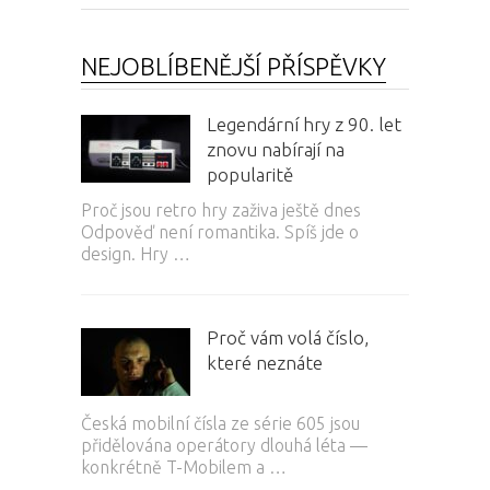
NEJOBLÍBENĚJŠÍ PŘÍSPĚVKY
Legendární hry z 90. let
znovu nabírají na
popularitě
Proč jsou retro hry zaživa ještě dnes
Odpověď není romantika. Spíš jde o
design. Hry …
Proč vám volá číslo,
které neznáte
Česká mobilní čísla ze série 605 jsou
přidělována operátory dlouhá léta —
konkrétně T-Mobilem a …