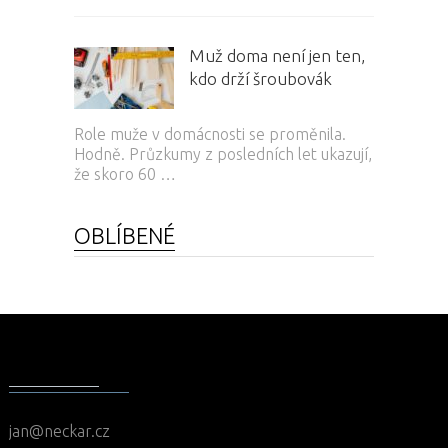
Muž doma není jen ten,
kdo drží šroubovák
Role muže v domácnosti se proměnila.
Hodně. Průzkumy z posledních let ukazují,
že skoro 60 …
OBLÍBENÉ
KONTAKT
jan@neckar.cz