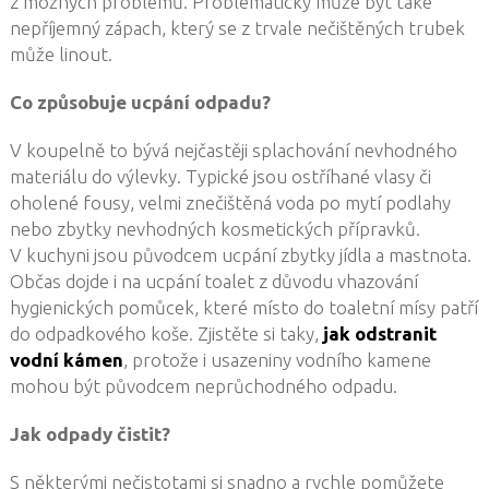
z možných problémů. Problematický může být také
nepříjemný zápach, který se z trvale nečištěných trubek
může linout.
Co způsobuje ucpání odpadu?
V koupelně to bývá nejčastěji splachování nevhodného
materiálu do výlevky. Typické jsou ostříhané vlasy či
oholené fousy, velmi znečištěná voda po mytí podlahy
nebo zbytky nevhodných kosmetických přípravků.
V kuchyni jsou původcem ucpání zbytky jídla a mastnota.
Občas dojde i na ucpání toalet z důvodu vhazování
hygienických pomůcek, které místo do toaletní mísy patří
do odpadkového koše. Zjistěte si taky,
jak odstranit
vodní kámen
, protože i usazeniny vodního kamene
mohou být původcem neprůchodného odpadu.
Jak odpady čistit?
S některými nečistotami si snadno a rychle pomůžete