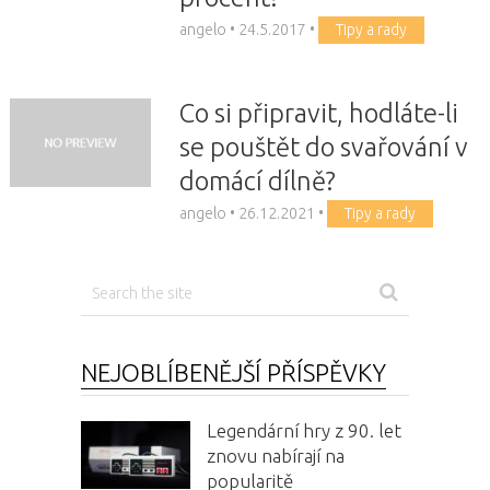
angelo
•
24.5.2017
•
Tipy a rady
Co si připravit, hodláte-li
se pouštět do svařování v
domácí dílně?
angelo
•
26.12.2021
•
Tipy a rady
NEJOBLÍBENĚJŠÍ PŘÍSPĚVKY
Legendární hry z 90. let
znovu nabírají na
popularitě