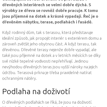
dřevěných interiérech se velmi dobře dýchá. S
výrobky ze dřeva se rovněž dobře pracuje. K tomu
jsou příjemné na dotek a krásně vypadají. Řeč je o
dřevěném nábytku, terase, podlahách i fasádě.
Když rodinný dům, tak s terasou, která představuje
ideální způsob, jak propojit interiér s exteriérem domu a
zároveň zvětšit jeho obytnou část. A když terasu, tak
dřevěnou. Dřevěné terasy nejenže dobře vypadají, ale
také jsou příjemné na dotek a v letních měsících se díky
své nízké tepelné vodivosti nepřehřívají. Jedinou
nevýhodou dřevěných teras jsou vyšší nároky na jejich
údržbu. Terasová prkna je třeba pravidelně natírat
ochrannými nátěry.
Podlaha na doživotí
O dřevěných podlahách se říká, že jsou na doživotí.