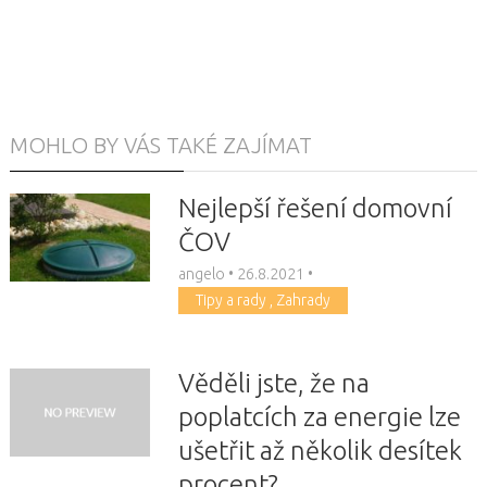
MOHLO BY VÁS TAKÉ ZAJÍMAT
Nejlepší řešení domovní
ČOV
angelo
•
26.8.2021
•
Tipy a rady
,
Zahrady
Věděli jste, že na
poplatcích za energie lze
ušetřit až několik desítek
procent?